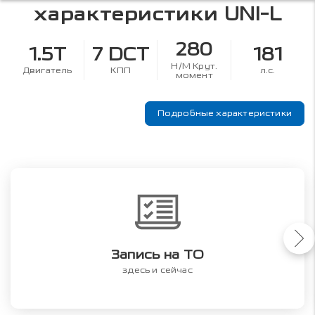
характеристики
UNI-L
280
1.5T
7 DCT
181
Н/М Крут.
Двигатель
КПП
л.с.
момент
Подробные характеристики
Запись на ТО
здесь и сейчас