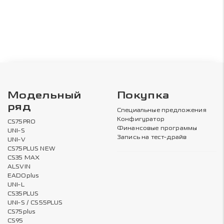
Модельный
Покупка
ряд
Специальные предложения
Конфигуратор
CS75PRO
Финансовые программы
UNI-S
Запись на тест-драйв
UNI-V
CS75PLUS NEW
CS35 MAX
ALSVIN
EADOplus
UNI-L
CS35PLUS
UNI-S / CS55PLUS
CS75plus
CS95