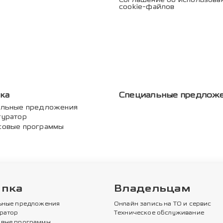
cookie-файлов
ка
Специальные предлож
альные предложения
гуратор
совые программы
упка
Владельцам
ьные предложения
Онлайн запись на ТО и сервис
ратор
Техническое обслуживание
вые программы