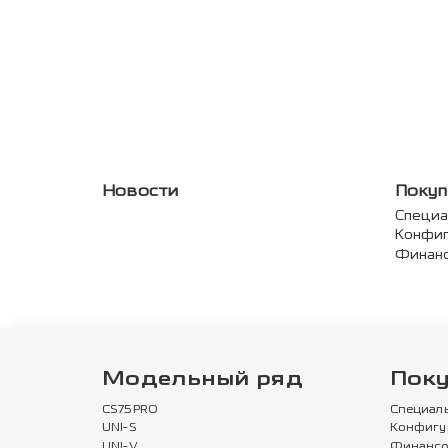
Новости
Покуп
Специ
Конфи
Финан
Модельный ряд
Пок
CS75PRO
Специал
UNI-S
Конфигу
UNI-V
Финансо