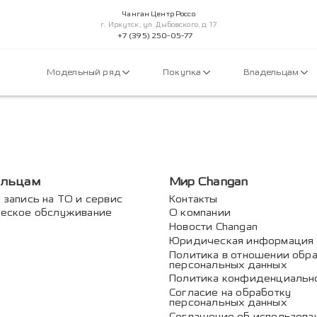
Чанган Центр Россо
г. Иркутск, ул. Дыбовского, д. 17
+7 (395) 250-05-77
Модельный ряд
Покупка
Владельцам
ельцам
Мир Changan
 запись на ТО и сервис
Контакты
еское обслуживание
О компании
Новости Changan
Юридическая информация
Политика в отношении обр
персональных данных
Политика конфиденциальн
Согласие на обработку
персональных данных
Соглашение об использова