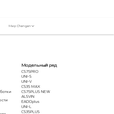
Мир Changan
Модельный ряд
CS75PRO
UNI-S
UNI-V
CS35 MAX
аботки
CS75PLUS NEW
ALSVIN
ости
EADOplus
UNI-L
CS35PLUS
нии