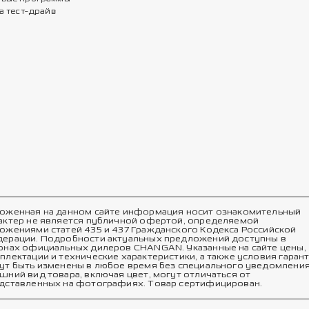
а тест-драйв
оженная на данном сайте информация носит ознакомительный
актер не является публичной офертой, определяемой
ожениями статей 435 и 437 Гражданского Кодекса Российской
ерации. Подробности актуальных предложений доступны в
онах официальных дилеров CHANGAN. Указанные на сайте цены,
плектации и технические характеристики, а также условия гаран
ут быть изменены в любое время без специального уведомления
шний вид товара, включая цвет, могут отличаться от
дставленных на фотографиях. Товар сертифицирован.