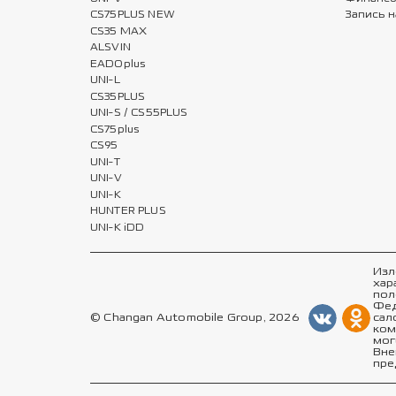
CS75PLUS NEW
Запись н
CS35 MAX
ALSVIN
EADOplus
UNI-L
CS35PLUS
UNI-S / CS55PLUS
CS75plus
CS95
UNI-T
UNI-V
UNI-K
HUNTER PLUS
UNI-K iDD
Изл
хар
пол
Фед
© Changan Automobile Group, 2026
сал
ком
мог
Вне
пре