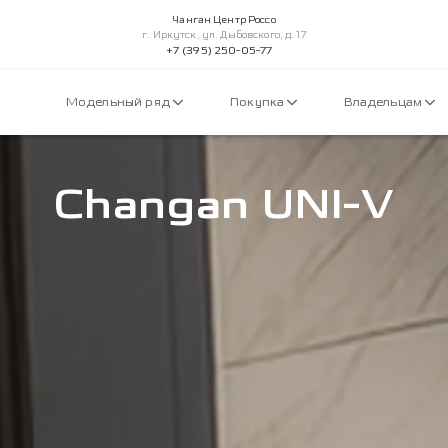
Чанган Центр Россо
г. Иркутск, ул. Дыбовского, д. 17
+7 (395) 250-05-77
Модельный ряд
Покупка
Владельцам
Changan UNI-V