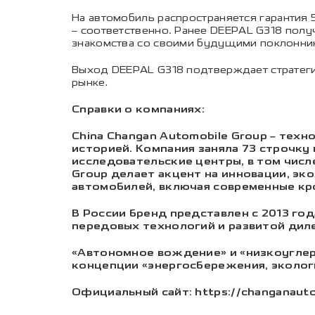
На автомобиль распространяется гарантия 5
– соответственно
.
Ранее DEEPAL G318 полу
знакомства со своими будущими поклонник
Выход DEEPAL G318 подтверждает стратег
рынке.
Справки о компаниях:
China Changan Automobile Group – тех
историей. Компания заняла 73 строчку 
исследовательские центры, в том числе
Group делает акцент на инновации, э
автомобилей, включая современные кр
В России бренд представлен с 2013 год
передовых технологий и развитой диле
«Автономное вождение» и «низкоугле
концепции «энергосбережения, эколог
Официальный сайт: https://changanauto