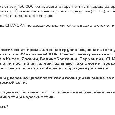
 лет или 150 000 км пробега, а гарантия на тяговую бат
чил одобрение типа транспортного средства (ОТТС), и 
ами в дилерских центрах.
ию CHANGAN по расширению линейки высокотехнологич
нологическая промышленная группа национального 
в списке 99 компаний КНР. Она активно развивает 
 в Китае, Японии, Великобритании, Германии и США
кологичность и интеллектуальные технологии, пре
оссоверы, электромобили и гибридные решения.
а и уверенно укрепляет свои позиции на рынке за 
рской сети.
родная мобильность» — ключевые направления раз
ичности и надежности».
.ru/