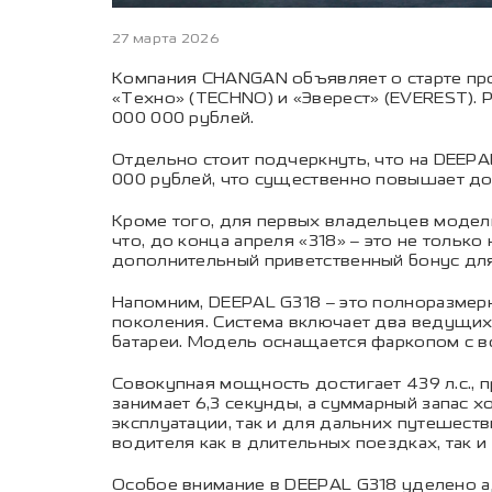
27 марта 2026
Компания CHANGAN объявляет о старте про
«Техно» (TECHNO) и «Эверест» (EVEREST). 
000 000 рублей.
Отдельно стоит подчеркнуть, что на DEEPA
000 рублей, что существенно повышает до
Кроме того, для первых владельцев модел
что, до конца апреля «318» – это не тольк
дополнительный приветственный бонус для 
Напомним, DEEPAL G318 – это полноразме
поколения. Система включает два ведущих
батареи. Модель оснащается фаркопом с в
Совокупная мощность достигает 439 л.с., п
занимает 6,3 секунды, а суммарный запас 
эксплуатации, так и для дальних путешест
водителя как в длительных поездках, так и
Особое внимание в DEEPAL G318 уделено 