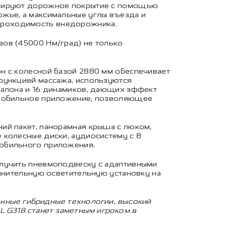
лизируют дорожное покрытие с помощью
ожье, а максимальные углы въезда и
проходимость внедорожника.
ов (45000 Нм/град) не только
н с колесной базой 2880 мм обеспечивает
функцией массажа, используются
салона и 16 динамиков, дающих эффект
з мобильное приложение, позволяющее
ий пакет, панорамная крыша с люком,
 колесные диски, аудиосистему с 8
мобильного приложения.
олучить пневмоподвеску с адаптивными
олнительную осветительную установку на
онные гибридные технологии, высокий
L G318 станет заметным игроком в