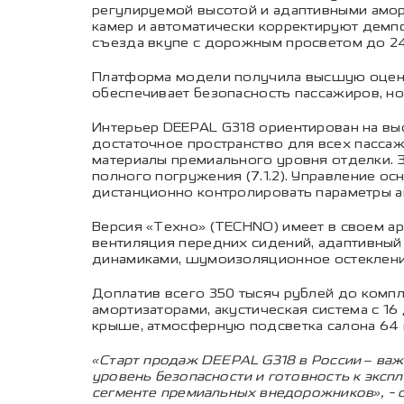
регулируемой высотой и адаптивными амо
камер и автоматически корректируют демп
съезда вкупе с дорожным просветом до 2
Платформа модели получила высшую оценку
обеспечивает безопасность пассажиров, н
Интерьер DEEPAL G318 ориентирован на вы
достаточное пространство для всех пасса
материалы премиального уровня отделки. 
полного погружения (7.1.2). Управление 
дистанционно контролировать параметры а
Версия «Техно» (TECHNO) имеет в своем а
вентиляция передних сидений, адаптивный
динамиками, шумоизоляционное остекление
Доплатив всего 350 тысяч рублей до комп
амортизаторами, акустическая система с 1
крыше, атмосферную подсветка салона 64 ц
«Старт продаж DEEPAL G318 в России – ва
уровень безопасности и готовность к эксп
сегменте премиальных внедорожников», - 