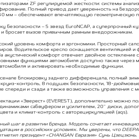
ртизаторами ZF регулируемой жесткости: системы ана
фирование. Полный привод дает уверенность на бездор
40 мм – обеспечивают впечатляющую геометрическую 
 безопасности – 5 звезд EuroNCAP, а суперпрочный куз
о и бросает вызов привычным рамным внедорожникам.
сокий уровень комфорта и эргономики. Просторный сало
жиров. Водительское кресло оснащается вентиляцией и 
За акустический комфорт отвечает двойное остекление 
основными функциями автомобиля доступно также чере
втомобиля и активировать необходимые функции.
рсенале блокировку заднего дифференцала, полный зимн
 круиз-контроль, 8 подушек безопасности, 18-дюймовые
 спереди и сзади а также возможность управления с 
лектации «Эверест» (EVEREST), дополнительно можно п
6 динамиками сабвуфером и усилителем, 20” диски, доп
вета и климат-контроль с авторециркуляцией (aqs).
жный шаг в развитии бренда. Модель сочетает инноваци
луатации в российских условиях. Мы уверены, что DEEPA
отметил президент «CHANGAN Евразия» Сунь Цзецзюнь.