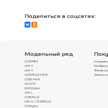
Поделиться в соцсетях:
Модельный ряд
Пок
CS75PRO
Специал
UNI-S
Конфигу
UNI-V
Финансо
CS75PLUS NEW
Запись н
CS35 MAX
ALSVIN
EADOplus
UNI-L
CS35PLUS
UNI-S / CS55PLUS
CS75plus