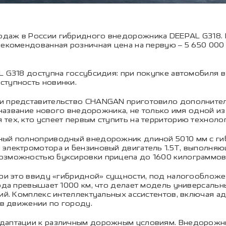
даж в России гибридного внедорожника DEEPAL G318. Н
Рекомендованная розничная цена на первую – 5 650 000
L G318 доступна госсубсидия: при покупке автомобиля в
ступность новинки.
и представительство CHANGAN приготовило дополнител
о название нового внедорожника, не только имя одной и
тех, кто успеет первым ступить на территорию техноло
рный полноприводный внедорожник длиной 5010 мм с ги
 электромотора и бензиновый двигатель 1.5T, выполн
озможностью буксировки прицепа до 1600 килограммов
ри это ввиду «гибридной» сущности, под налогообложени
хода превышает 1000 км, что делает модель универсаль
вий. Комплекс интеллектуальных ассистентов, включая 
 в движении по городу.
адаптации к различным дорожным условиям. Внедорожни