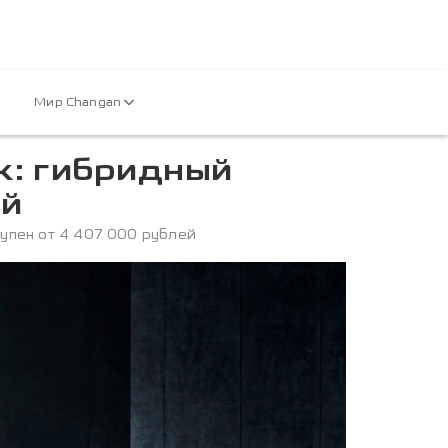
Мир Changan
к: гибридный
ей
упен от 4 407 000 рублей