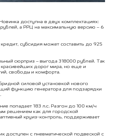
овинка доступна в двух комплектациях:
 рублей, а РРЦ на максимальную версию – 6
 кредит, субсидия может составить до 925
ьный сюрприз – выгода 318000 рублей. Так
з красивейших дорог мира, но еще и
гий, свободы и комфорта.
бридной силовой установкой нового
яющий функцию генератора для подзарядки
.
е попадает 183 л.с. Разгон до 100 км/ч
ным решением как для городской
адаптивный круиз-контроль, поддерживает
к доступен с пневматической подвеской с