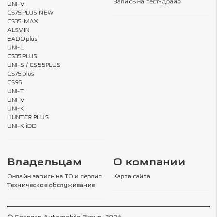
Запись на тест-драйв
UNI-V
CS75PLUS NEW
CS35 MAX
ALSVIN
EADOplus
UNI-L
CS35PLUS
UNI-S / CS55PLUS
CS75plus
CS95
UNI-T
UNI-V
UNI-K
HUNTER PLUS
UNI-K iDD
Владельцам
О компании
Онлайн запись на ТО и сервис
Карта сайта
Техническое обслуживание