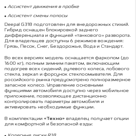
Ассистент движения в пробке
Ассистент смены полосы
Deepal G
318 подготовлен для внедорожных стихий.
Гибрид оснащен блокировкой заднего
дифференциала и функцией «танкового» разворота.
Для владельцев доступны 6 режимов вождения:
Грязь, Песок, Снег, Бездорожье, Вода и Стандарт.
Во всех версиях модель оснащается фаркопом (до
1600 кг), полным зимним пакетом, включающим
подогрев всех сидений, рулевого колеса, лобового
стекла, зеркал и форсунок стеклоомывателя. Для
российского рынка предусмотрено полноразмерное
запасное колесо. Управление основными
функциями автомобиля доступно через мобильное
приложение, позволяющее дистанционно
контролировать параметры автомобиля и
активировать необходимые функции.
В комплектации
«Техно»
владелец получает опции
для комфортной и безопасной езды:
Колесные диски
R
18