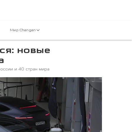
Мир Changan
ся: новые
а
оссии и 40 стран мира