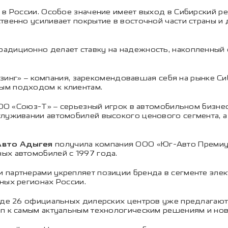
 в России. Особое значение имеет выход в Сибирский ре
твенно усиливает покрытие в восточной части страны 
адиционно делает ставку на надежность, накопленный 
инг» – компания, зарекомендовавшая себя на рынке Си
ым подходом к клиентам.
О «Союз-Т» – серьезный игрок в автомобильном бизнесе
служивании автомобилей высокого ценового сегмента, а
вто Адыгея
получила компания ООО «Юг-Авто Премиу
ых автомобилей с 1997 года.
 партнерами укрепляет позиции бренда в сегменте эле
ных регионах России.
 где 26 официальных дилерских центров уже предлагаю
уп к самым актуальным технологическим решениям и но