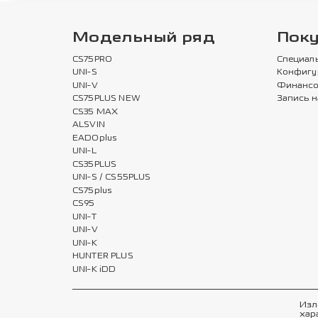
Модельный ряд
Пок
CS75PRO
Специал
UNI-S
Конфигу
UNI-V
Финансо
CS75PLUS NEW
Запись н
CS35 MAX
ALSVIN
EADOplus
UNI-L
CS35PLUS
UNI-S / CS55PLUS
CS75plus
CS95
UNI-T
UNI-V
UNI-K
HUNTER PLUS
UNI-K iDD
Изл
хар