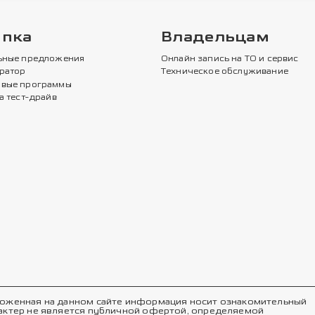
упка
Владельцам
ьные предложения
Онлайн запись на ТО и сервис
ратор
Техническое обслуживание
вые программы
а тест-драйв
оженная на данном сайте информация носит ознакомительный
актер не является публичной офертой, определяемой