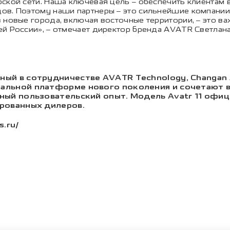
ской сети. Наша ключевая цель – обеспечить клиентам
ов. Поэтому наши партнеры – это сильнейшие компании
в новые города, включая восточные территории, – это 
й России», – отмечает директор бренда AVATR Светлана
ный в сотрудничестве AVATR Technology, Changan 
альной платформе нового поколения и сочетают 
ный пользовательский опыт. Модель Avatr 11 офиц
ированных дилеров.
s.ru/